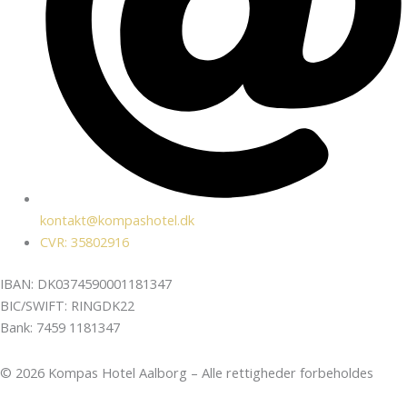
kontakt@kompashotel.dk
CVR: 35802916
IBAN: DK0374590001181347
BIC/SWIFT: RINGDK22
Bank: 7459 1181347
© 2026 Kompas Hotel Aalborg – Alle rettigheder forbeholdes