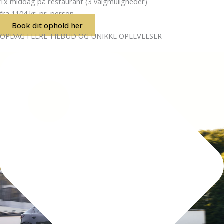
1x middag på restaurant (3 valgmuligheder)
fra 1104 kr. pr. person
Book dit ophold her
OPDAG FLERE TILBUD OG UNIKKE OPLEVELSER