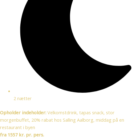
2 nætter
Opholder indeholder:
Velkomstdrink, tapas snack, stor
morgenbuffet, 20% rabat hos Salling Aalborg, middag på en
restaurant i byen
fra 1557 kr. pr. pers.