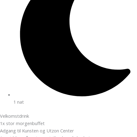
1 nat
Velkomstdrink
1x stor morgenbuffet
Adgang til Kunsten og Utzon Center