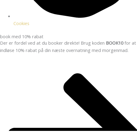
Cookies
book med 10% rabat
Der er fordel ved at du booker direkte! Brug koden
BOOK10
for at
indløse 10% rabat på din næste overnatning med morgenmad.