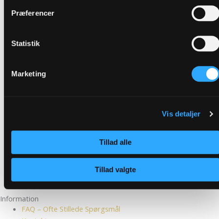
Præferencer
Statistik
Marketing
Vis detaljer
Tillad alle
Tillad valgte
Se vores smiley rapport
Information
FAQ – Ofte Stillede Spørgsmål