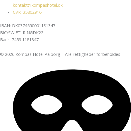
kontakt@kompashotel.dk
CVR: 35802916
IBAN: DK0374590001181347
BIC/SWIFT: RINGDK22
Bank: 7459 1181347
© 2026 Kompas Hotel Aalborg – Alle rettigheder forbeholdes