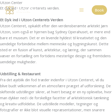
Utzon Center
Gå
Et dyk ind i Utzon centerets verden.
til
Book
indholdet
Et Dyk ind i Utzon Centerets Verden
Utzon Centeret, opkaldt efter den verdensberømte arkitekt Jørn
Utzon, som også er hjernen bag Sydney Operahuset, er mere end
bare et museum. Det er en levende hyldest til kreativitet og den
uendelige forbindelse mellem menneske og bygningskunst. Dette
sted er en fusion af kunst, arkitektur, og læring, der sammen
væver en fortælling om fortidens mesterlige design og fremtidens
uendelige muligheder.
Udstilling & Restaurant
Fra det øjeblik din fod træder indenfor i Utzon Centeret, vil du
blive budt velkommen af en atmosfære præget af udforskning. De
skiftende udstillinger sikrer, at hvert besøg er en ny oplevelse, hvor
man dykker ned i de forskellige facetter af arkitektonisk tænkning
og kreativ udfoldelse. De udstillede modeller, tegninger og
fotografier er ikke blot visuelle repræsentationer, men snarere