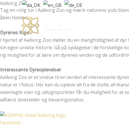
Aalborg Zoo
Gå
Tag en rolig tur i Aalborg Zoo og mærk naturens puls bland
til
åben himmel.
indholdet
Dyrenes Rige
I hjertet af Aalborg Zoo møder du en mangfoldighed af dyr f
sin egen unikke historie. Gå på opdagelse i de forskellige ko
rig mulighed for at lære om dyrenes verden og de udfordring
Interessante Dyreoplevelser
Aalborg Zoo er et vindue til en verden af interessante dyre
natur er i fokus. Her kan du opleve alt fra de stolte afrik
velanlagte stier og udsigtspunkter får du mulighed for at se
adfærd, levesteder og bevaringsstatus.
Facebook