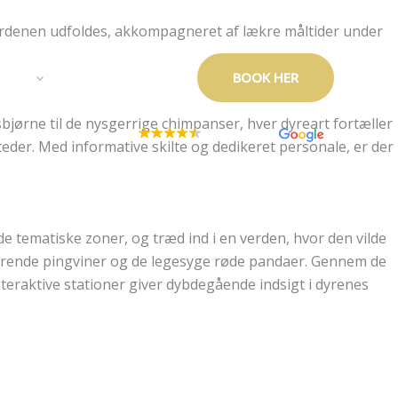
 Galleri
Oplev Aalborg
KOMPASsion
Kontakt
verdenen udfoldes, akkompagneret af lækre måltider under
BOOK HER
ster
Julefrokost 2026
bjørne til de nysgerrige chimpanser, hver dyreart fortæller
1,166 reviews
steder. Med informative skilte og dedikeret personale, er der
e tematiske zoner, og træd ind i en verden, hvor den vilde
armerende pingviner og de legesyge røde pandaer. Gennem de
interaktive stationer giver dybdegående indsigt i dyrenes