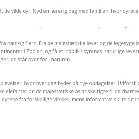
Gavekort
Hotel
t de vilde dyr. Nyd en lærerig dag med familien, hvor dyre
Hotel
Ophold & oplevelser
Møder
Fe
ra nær og fjern. Fra de majestætiske løver og de legesyge is
ntinenter i Zoo’en, og få et indblik i dyrenes naturlige leve
er, de står over for i naturen.
oplevelser, hvor hver dag byder på nye opdagelser. Udforsk d
anske elefanter og de majestætiske asiatiske tigre til de ch
 dyrene fra forskellige vinkler, mens informative skilte og 