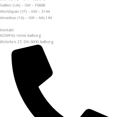
Galileo (UA) – GW – F0688
Worldspan (1P) – GW – 3144
Amadeus (1A) – GW – AAL144
Kontakt
KOMPAS Hotel Aalborg
Østerbro 27, DK-9000 Aalborg