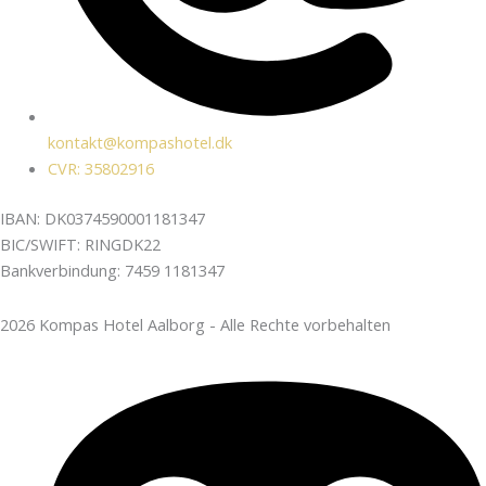
kontakt@kompashotel.dk
CVR: 35802916
IBAN: DK0374590001181347
BIC/SWIFT: RINGDK22
Bankverbindung: 7459 1181347
2026 Kompas Hotel Aalborg - Alle Rechte vorbehalten