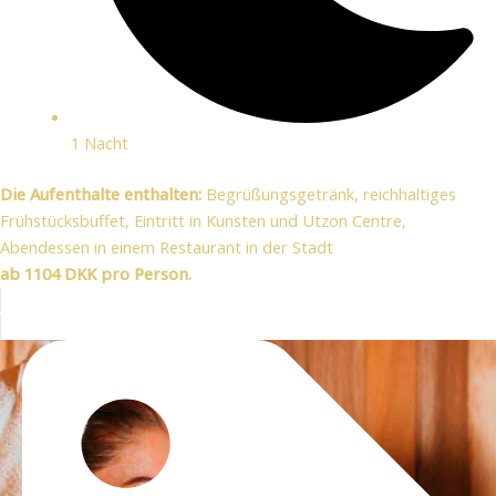
1 Nacht
Die Aufenthalte enthalten:
Begrüßungsgetränk, reichhaltiges
Frühstücksbuffet, Eintritt in Kunsten und Utzon Centre,
Abendessen in einem Restaurant in der Stadt
ab 1104 DKK pro Person.