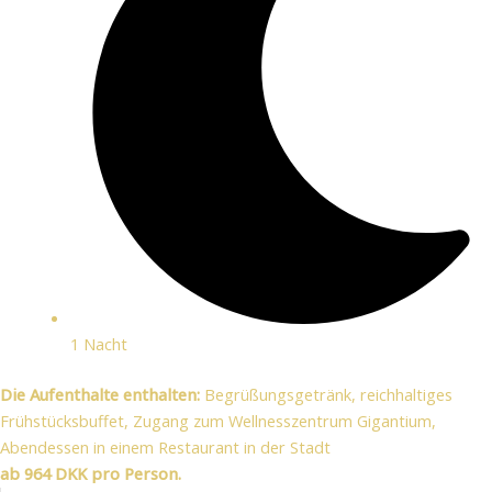
1 Nacht
Die Aufenthalte enthalten:
Begrüßungsgetränk, reichhaltiges
Frühstücksbuffet, Zugang zum Wellnesszentrum Gigantium,
Abendessen in einem Restaurant in der Stadt
ab 964 DKK pro Person.