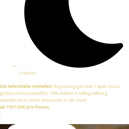
2 Nächte
Die Aufenthalte enthalten:
Begrüßungsgetränk, Tapas-Snack,
großes Frühstücksbuffet, 20%-Rabatt in Salling Aalborg,
Abendessen in einem Restaurant in der Stadt
ab 1557 DKK pro Person.