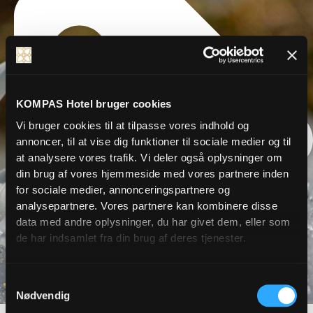
KOMPAS Hotel bruger cookies
Vi bruger cookies til at tilpasse vores indhold og
annoncer, til at vise dig funktioner til sociale medier og til
at analysere vores trafik. Vi deler også oplysninger om
din brug af vores hjemmeside med vores partnere inden
for sociale medier, annonceringspartnere og
analysepartnere. Vores partnere kan kombinere disse
data med andre oplysninger, du har givet dem, eller som
de har indsamlet fra din brug af deres tjenester.
Samtykkevalg
Nødvendig
ERLEBNISSE, GASTRONOMIE, KULTUR, URLAUB