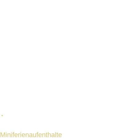
ERLEBNISSE, WOCHENENDE, FEIERTAGE
Miniferienaufenthalte