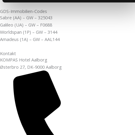
GDS-Immobilien-Codes
Sabre (AA) – GW – 325043
Galileo (UA) – GW – F0688
Worldspan (1P) – GW – 3144
Amadeus (1A) – GW – AAL144
Kontakt
KOMPAS Hotel Aalborg
Østerbro 27, DK-9000 Aalborg