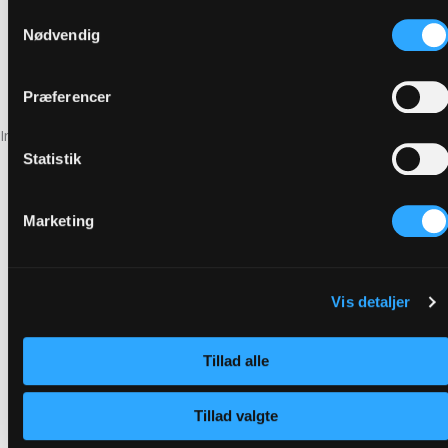
Samtykkevalg
Nødvendig
Siehe unseren Smiley-Bericht
Præferencer
Informationen
FAQ - Häufig gestellte Fragen
Statistik
Kontakt
KOMPAS-Geschenkkarte
Marketing
KOMPASsion
Stellenausschreibungen
Was gibt es Neues?
Vis detaljer
FAQ - Häufig gestellte Fragen
Kontakt
Tillad alle
KOMPAS-Geschenkkarte
KOMPASsion
Tillad valgte
Stellenausschreibungen
Was gibt es Neues?