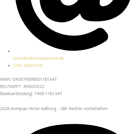
kontakt@kompashotel.dk
CVR: 35802916
IBAN: DK0374590001181347
BIC/SWIFT: RINGDK22
Bankverbindung: 7459 1181347
2026 Kompas Hotel Aalborg - Alle Rechte vorbehalten