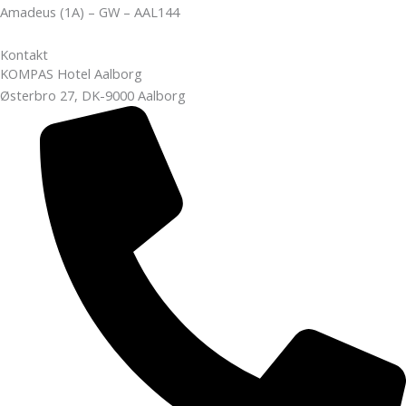
Amadeus (1A) – GW – AAL144
Kontakt
KOMPAS Hotel Aalborg
Østerbro 27, DK-9000 Aalborg