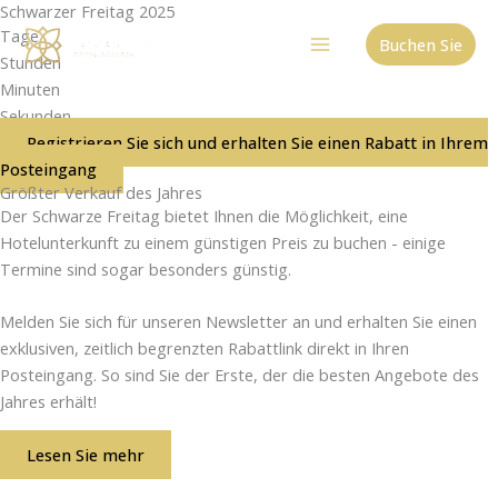
Schwarzer Freitag 2025
Zum
Tage
Inhalt
Buchen Sie
Stunden
springen
Minuten
Sekunden
Registrieren Sie sich und erhalten Sie einen Rabatt in Ihrem
Posteingang
Größter Verkauf des Jahres
Der Schwarze Freitag bietet Ihnen die Möglichkeit, eine
Hotelunterkunft zu einem günstigen Preis zu buchen - einige
Termine sind sogar besonders günstig.
Melden Sie sich für unseren Newsletter an und erhalten Sie einen
exklusiven, zeitlich begrenzten Rabattlink direkt in Ihren
Posteingang. So sind Sie der Erste, der die besten Angebote des
Jahres erhält!
Lesen Sie mehr