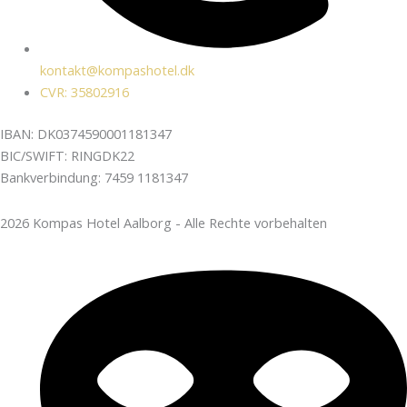
kontakt@kompashotel.dk
CVR: 35802916
IBAN: DK0374590001181347
BIC/SWIFT: RINGDK22
Bankverbindung: 7459 1181347
2026 Kompas Hotel Aalborg - Alle Rechte vorbehalten