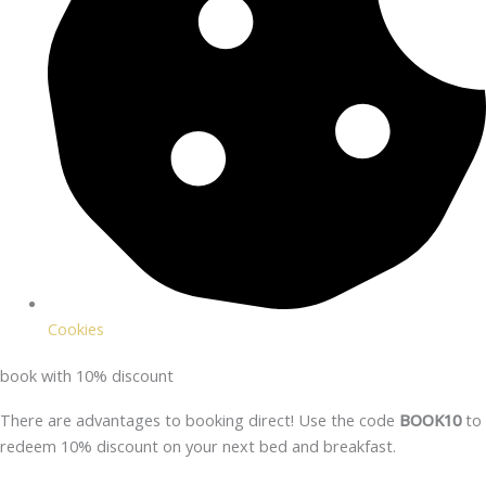
Cookies
book with 10% discount
There are advantages to booking direct! Use the code
BOOK10
to
redeem 10% discount on your next bed and breakfast.