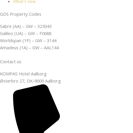
What's new
GDS Property Codes
Sabre (AA) – GW – 325043
Galileo (UA) – GW – F0688
Worldspan (1P) – GW – 3144
Amadeus (1A) – GW – AAL144
Contact us
KOMPAS Hotel Aalborg
Østerbro 27, DK-9000 Aalborg