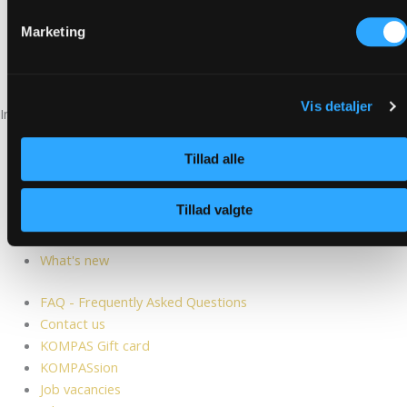
Marketing
See our smiley report
Vis detaljer
Information
FAQ - Frequently Asked Questions
Tillad alle
Contact us
KOMPAS Gift card
Tillad valgte
KOMPASsion
Job vacancies
What's new
FAQ - Frequently Asked Questions
Contact us
KOMPAS Gift card
KOMPASsion
Job vacancies