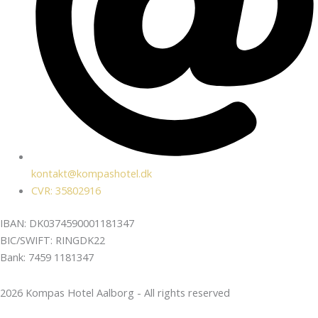
kontakt@kompashotel.dk
CVR: 35802916
IBAN: DK0374590001181347
BIC/SWIFT: RINGDK22
Bank: 7459 1181347
2026 Kompas Hotel Aalborg - All rights reserved